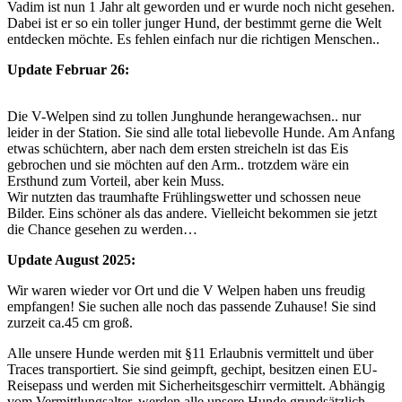
Vadim ist nun 1 Jahr alt geworden und er wurde noch nicht gesehen.
Dabei ist er so ein toller junger Hund, der bestimmt gerne die Welt
entdecken möchte. Es fehlen einfach nur die richtigen Menschen..
Update Februar 26:
Die V-Welpen sind zu tollen Junghunde herangewachsen.. nur
leider in der Station. Sie sind alle total liebevolle Hunde. Am Anfang
etwas schüchtern, aber nach dem ersten streicheln ist das Eis
gebrochen und sie möchten auf den Arm.. trotzdem wäre ein
Ersthund zum Vorteil, aber kein Muss.
Wir nutzten das traumhafte Frühlingswetter und schossen neue
Bilder. Eins schöner als das andere. Vielleicht bekommen sie jetzt
die Chance gesehen zu werden…
Update August 2025:
Wir waren wieder vor Ort und die V Welpen haben uns freudig
empfangen! Sie suchen alle noch das passende Zuhause! Sie sind
zurzeit ca.45 cm groß.
Alle unsere Hunde werden mit §11 Erlaubnis vermittelt und über
Traces transportiert. Sie sind geimpft, gechipt, besitzen einen EU-
Reisepass und werden mit Sicherheitsgeschirr vermittelt. Abhängig
vom Vermittlungsalter, werden alle unsere Hunde grundsätzlich