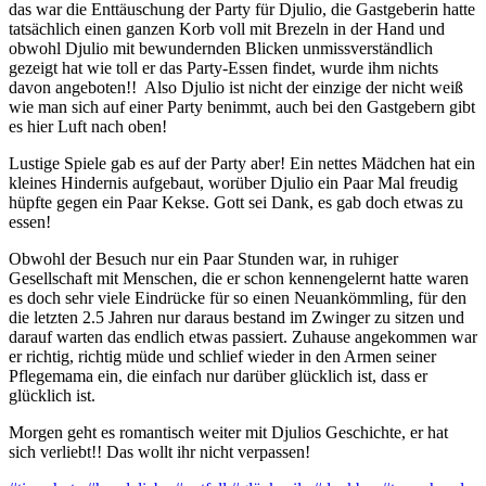
das war die Enttäuschung der Party für Djulio, die Gastgeberin hatte
tatsächlich einen ganzen Korb voll mit Brezeln in der Hand und
obwohl Djulio mit bewundernden Blicken unmissverständlich
gezeigt hat wie toll er das Party-Essen findet, wurde ihm nichts
davon angeboten!! Also Djulio ist nicht der einzige der nicht weiß
wie man sich auf einer Party benimmt, auch bei den Gastgebern gibt
es hier Luft nach oben!
Lustige Spiele gab es auf der Party aber! Ein nettes Mädchen hat ein
kleines Hindernis aufgebaut, worüber Djulio ein Paar Mal freudig
hüpfte gegen ein Paar Kekse. Gott sei Dank, es gab doch etwas zu
essen!
Obwohl der Besuch nur ein Paar Stunden war, in ruhiger
Gesellschaft mit Menschen, die er schon kennengelernt hatte waren
es doch sehr viele Eindrücke für so einen Neuankömmling, für den
die letzten 2.5 Jahren nur daraus bestand im Zwinger zu sitzen und
darauf warten das endlich etwas passiert. Zuhause angekommen war
er richtig, richtig müde und schlief wieder in den Armen seiner
Pflegemama ein, die einfach nur darüber glücklich ist, dass er
glücklich ist.
Morgen geht es romantisch weiter mit Djulios Geschichte, er hat
sich verliebt!! Das wollt ihr nicht verpassen!