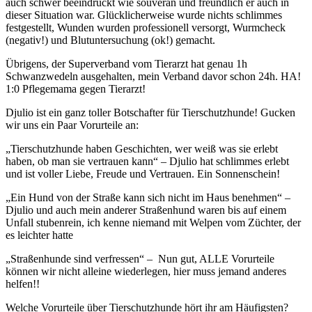
auch schwer beeindruckt wie souverän und freundlich er auch in
dieser Situation war. Glücklicherweise wurde nichts schlimmes
festgestellt, Wunden wurden professionell versorgt, Wurmcheck
(negativ!) und Blutuntersuchung (ok!) gemacht.
Übrigens, der Superverband vom Tierarzt hat genau 1h
Schwanzwedeln ausgehalten, mein Verband davor schon 24h. HA!
1:0 Pflegemama gegen Tierarzt!
Djulio ist ein ganz toller Botschafter für Tierschutzhunde! Gucken
wir uns ein Paar Vorurteile an:
„Tierschutzhunde haben Geschichten, wer weiß was sie erlebt
haben, ob man sie vertrauen kann“ – Djulio hat schlimmes erlebt
und ist voller Liebe, Freude und Vertrauen. Ein Sonnenschein!
„Ein Hund von der Straße kann sich nicht im Haus benehmen“ –
Djulio und auch mein anderer Straßenhund waren bis auf einem
Unfall stubenrein, ich kenne niemand mit Welpen vom Züchter, der
es leichter hatte
„Straßenhunde sind verfressen“ – Nun gut, ALLE Vorurteile
können wir nicht alleine wiederlegen, hier muss jemand anderes
helfen!!
Welche Vorurteile über Tierschutzhunde hört ihr am Häufigsten?