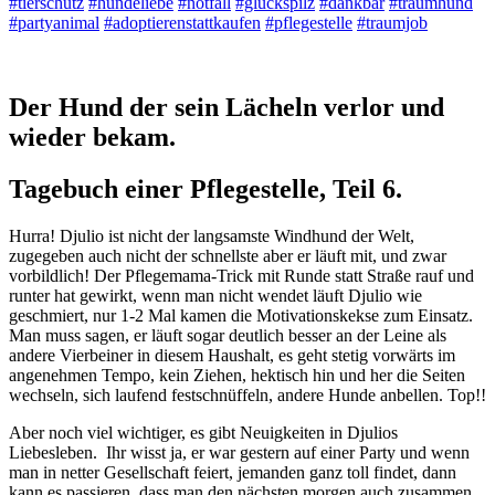
#tierschutz
#hundeliebe
#notfall
#glückspilz
#dankbar
#traumhund
#partyanimal
#adoptierenstattkaufen
#pflegestelle
#traumjob
Der Hund der sein Lächeln verlor und
wieder bekam.
Tagebuch einer Pflegestelle, Teil 6.
Hurra! Djulio ist nicht der langsamste Windhund der Welt,
zugegeben auch nicht der schnellste aber er läuft mit, und zwar
vorbildlich! Der Pflegemama-Trick mit Runde statt Straße rauf und
runter hat gewirkt, wenn man nicht wendet läuft Djulio wie
geschmiert, nur 1-2 Mal kamen die Motivationskekse zum Einsatz.
Man muss sagen, er läuft sogar deutlich besser an der Leine als
andere Vierbeiner in diesem Haushalt, es geht stetig vorwärts im
angenehmen Tempo, kein Ziehen, hektisch hin und her die Seiten
wechseln, sich laufend festschnüffeln, andere Hunde anbellen. Top!!
Aber noch viel wichtiger, es gibt Neuigkeiten in Djulios
Liebesleben. Ihr wisst ja, er war gestern auf einer Party und wenn
man in netter Gesellschaft feiert, jemanden ganz toll findet, dann
kann es passieren, dass man den nächsten morgen auch zusammen