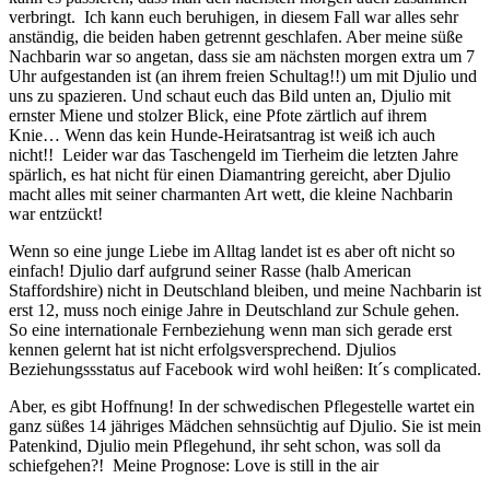
verbringt. Ich kann euch beruhigen, in diesem Fall war alles sehr
anständig, die beiden haben getrennt geschlafen. Aber meine süße
Nachbarin war so angetan, dass sie am nächsten morgen extra um 7
Uhr aufgestanden ist (an ihrem freien Schultag!!) um mit Djulio und
uns zu spazieren. Und schaut euch das Bild unten an, Djulio mit
ernster Miene und stolzer Blick, eine Pfote zärtlich auf ihrem
Knie… Wenn das kein Hunde-Heiratsantrag ist weiß ich auch
nicht!! Leider war das Taschengeld im Tierheim die letzten Jahre
spärlich, es hat nicht für einen Diamantring gereicht, aber Djulio
macht alles mit seiner charmanten Art wett, die kleine Nachbarin
war entzückt!
Wenn so eine junge Liebe im Alltag landet ist es aber oft nicht so
einfach! Djulio darf aufgrund seiner Rasse (halb American
Staffordshire) nicht in Deutschland bleiben, und meine Nachbarin ist
erst 12, muss noch einige Jahre in Deutschland zur Schule gehen.
So eine internationale Fernbeziehung wenn man sich gerade erst
kennen gelernt hat ist nicht erfolgsversprechend. Djulios
Beziehungssstatus auf Facebook wird wohl heißen: It´s complicated.
Aber, es gibt Hoffnung! In der schwedischen Pflegestelle wartet ein
ganz süßes 14 jähriges Mädchen sehnsüchtig auf Djulio. Sie ist mein
Patenkind, Djulio mein Pflegehund, ihr seht schon, was soll da
schiefgehen?! Meine Prognose: Love is still in the air