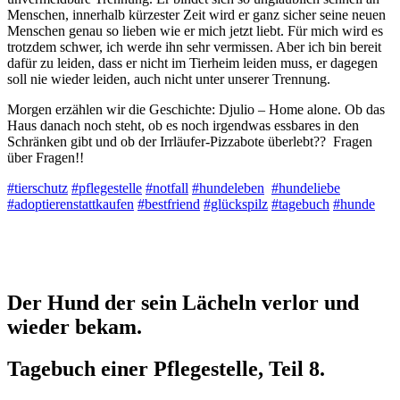
Menschen, innerhalb kürzester Zeit wird er ganz sicher seine neuen
Menschen genau so lieben wie er mich jetzt liebt. Für mich wird es
trotzdem schwer, ich werde ihn sehr vermissen. Aber ich bin bereit
dafür zu leiden, dass er nicht im Tierheim leiden muss, er dagegen
soll nie wieder leiden, auch nicht unter unserer Trennung.
Morgen erzählen wir die Geschichte: Djulio – Home alone. Ob das
Haus danach noch steht, ob es noch irgendwas essbares in den
Schränken gibt und ob der Irrläufer-Pizzabote überlebt?? Fragen
über Fragen!!
#tierschutz
#pflegestelle
#notfall
#hundeleben
#hundeliebe
#adoptierenstattkaufen
#bestfriend
#glückspilz
#tagebuch
#hunde
Der Hund der sein Lächeln verlor und
wieder bekam.
Tagebuch einer Pflegestelle, Teil 8.