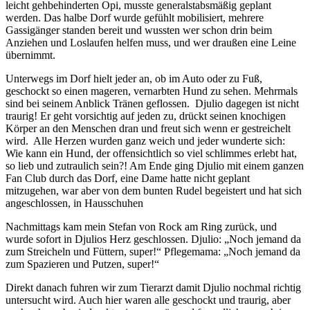
leicht gehbehinderten Opi, musste generalstabsmäßig geplant
werden. Das halbe Dorf wurde gefühlt mobilisiert, mehrere
Gassigänger standen bereit und wussten wer schon drin beim
Anziehen und Loslaufen helfen muss, und wer draußen eine Leine
übernimmt.
Unterwegs im Dorf hielt jeder an, ob im Auto oder zu Fuß,
geschockt so einen mageren, vernarbten Hund zu sehen. Mehrmals
sind bei seinem Anblick Tränen geflossen. Djulio dagegen ist nicht
traurig! Er geht vorsichtig auf jeden zu, drückt seinen knochigen
Körper an den Menschen dran und freut sich wenn er gestreichelt
wird. Alle Herzen wurden ganz weich und jeder wunderte sich:
Wie kann ein Hund, der offensichtlich so viel schlimmes erlebt hat,
so lieb und zutraulich sein?! Am Ende ging Djulio mit einem ganzen
Fan Club durch das Dorf, eine Dame hatte nicht geplant
mitzugehen, war aber von dem bunten Rudel begeistert und hat sich
angeschlossen, in Hausschuhen
Nachmittags kam mein Stefan von Rock am Ring zurück, und
wurde sofort in Djulios Herz geschlossen. Djulio: „Noch jemand da
zum Streicheln und Füttern, super!“ Pflegemama: „Noch jemand da
zum Spazieren und Putzen, super!“
Direkt danach fuhren wir zum Tierarzt damit Djulio nochmal richtig
untersucht wird. Auch hier waren alle geschockt und traurig, aber