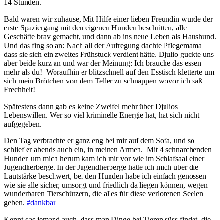
14 Stunden.
Bald waren wir zuhause, Mit Hilfe einer lieben Freundin wurde der
erste Spaziergang mit den eigenen Hunden beschritten, alle
Geschäfte brav gemacht, und dann ab ins neue Leben als Haushund.
Und das fing so an: Nach all der Aufregung dachte Pflegemama
dass sie sich ein zweites Frühstuck verdient hätte. Djulio guckte uns
aber beide kurz an und war der Meinung: Ich brauche das essen
mehr als du! Woraufhin er blitzschnell auf den Esstisch kletterte um
sich mein Brötchen von dem Teller zu schnappen wovor ich saß.
Frechheit!
Spätestens dann gab es keine Zweifel mehr über Djulios
Lebenswillen. Wer so viel kriminelle Energie hat, hat sich nicht
aufgegeben.
Den Tag verbrachte er ganz eng bei mir auf dem Sofa, und so
schlief er abends auch ein, in meinen Armen. Mit 4 schnarchenden
Hunden um mich herum kam ich mir vor wie im Schlafsaal einer
Jugendherberge. In der Jugendherberge hätte ich mich über die
Lautstärke beschwert, bei den Hunden habe ich einfach genossen
wie sie alle sicher, umsorgt und friedlich da liegen können, wegen
wunderbaren Tierschützern, die alles für diese verlorenen Seelen
geben.
#dankbar
Kennt das jemand auch, dass man Dinge bei Tieren süss findet, die