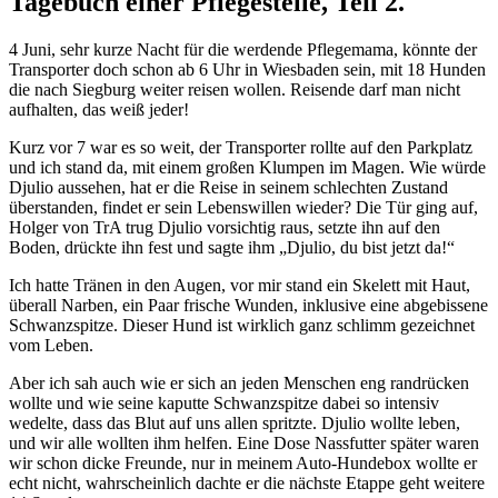
Tagebuch einer Pflegestelle, Teil 2.
4 Juni, sehr kurze Nacht für die werdende Pflegemama, könnte der
Transporter doch schon ab 6 Uhr in Wiesbaden sein, mit 18 Hunden
die nach Siegburg weiter reisen wollen. Reisende darf man nicht
aufhalten, das weiß jeder!
Kurz vor 7 war es so weit, der Transporter rollte auf den Parkplatz
und ich stand da, mit einem großen Klumpen im Magen. Wie würde
Djulio aussehen, hat er die Reise in seinem schlechten Zustand
überstanden, findet er sein Lebenswillen wieder? Die Tür ging auf,
Holger von TrA trug Djulio vorsichtig raus, setzte ihn auf den
Boden, drückte ihn fest und sagte ihm „Djulio, du bist jetzt da!“
Ich hatte Tränen in den Augen, vor mir stand ein Skelett mit Haut,
überall Narben, ein Paar frische Wunden, inklusive eine abgebissene
Schwanzspitze. Dieser Hund ist wirklich ganz schlimm gezeichnet
vom Leben.
Aber ich sah auch wie er sich an jeden Menschen eng randrücken
wollte und wie seine kaputte Schwanzspitze dabei so intensiv
wedelte, dass das Blut auf uns allen spritzte. Djulio wollte leben,
und wir alle wollten ihm helfen. Eine Dose Nassfutter später waren
wir schon dicke Freunde, nur in meinem Auto-Hundebox wollte er
echt nicht, wahrscheinlich dachte er die nächste Etappe geht weitere