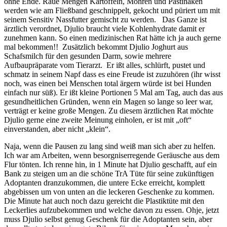
ohne Ende. Raue Mengen Kartoffeln, Möhren und Pastinaken
werden wie am Fließband geschnippelt, gekocht und püriert um mit
seinem Sensitiv Nassfutter gemischt zu werden. Das Ganze ist
ärztlich verordnet, Djulio braucht viele Kohlenhydrate damit er
zunehmen kann. So einen medizinischen Rat hätte ich ja auch gerne
mal bekommen!! Zusätzlich bekommt Djulio Joghurt aus
Schafsmilch für den gesunden Darm, sowie mehrere
Aufbaupräparate vom Tierarzt. Er ißt alles, schlürft, pustet und
schmatz in seinem Napf dass es eine Freude ist zuzuhören (ihr wisst
noch, was einen bei Menschen total ärgern würde ist bei Hunden
einfach nur süß). Er ißt kleine Portionen 5 Mal am Tag, auch das aus
gesundheitlichen Gründen, wenn ein Magen so lange so leer war,
verträgt er keine große Mengen. Zu diesem ärztlichen Rat möchte
Djulio gerne eine zweite Meinung einholen, er ist mit „oft“
einverstanden, aber nicht „klein“.
Naja, wenn die Pausen zu lang sind weiß man sich aber zu helfen.
Ich war am Arbeiten, wenn besorgniserregende Geräusche aus dem
Flur tönten. Ich renne hin, in 1 Minute hat Djulio geschafft, auf ein
Bank zu steigen um an die schöne TrA Tüte für seine zukünftigen
Adoptanten dranzukommen, die untere Ecke erreicht, komplett
abgebissen um von unten an die leckeren Geschenke zu kommen.
Die Minute hat auch noch dazu gereicht die Plastiktüte mit den
Leckerlies aufzubekommen und welche davon zu essen. Ohje, jetzt
muss Djulio selbst genug Geschenk für die Adoptanten sein, aber