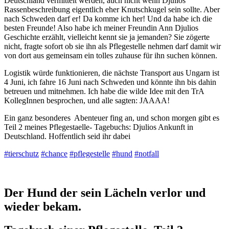
Deutschland vermittelt werden, auch nicht wenn Djulios
Rassenbeschreibung eigentlich eher Knutschkugel sein sollte. Aber
nach Schweden darf er! Da komme ich her! Und da habe ich die
besten Freunde! Also habe ich meiner Freundin Ann Djulios
Geschichte erzählt, vielleicht kennt sie ja jemanden? Sie zögerte
nicht, fragte sofort ob sie ihn als Pflegestelle nehmen darf damit wir
von dort aus gemeinsam ein tolles zuhause für ihn suchen können.
Logistik würde funktionieren, die nächste Transport aus Ungarn ist
4 Juni, ich fahre 16 Juni nach Schweden und könnte ihn bis dahin
betreuen und mitnehmen. Ich habe die wilde Idee mit den TrA
KollegInnen besprochen, und alle sagten: JAAAA!
Ein ganz besonderes Abenteuer fing an, und schon morgen gibt es
Teil 2 meines Pflegestaelle- Tagebuchs: Djulios Ankunft in
Deutschland. Hoffentlich seid ihr dabei
#tierschutz
#chance
#pflegestelle
#hund
#notfall
Der Hund der sein Lächeln verlor und
wieder bekam.