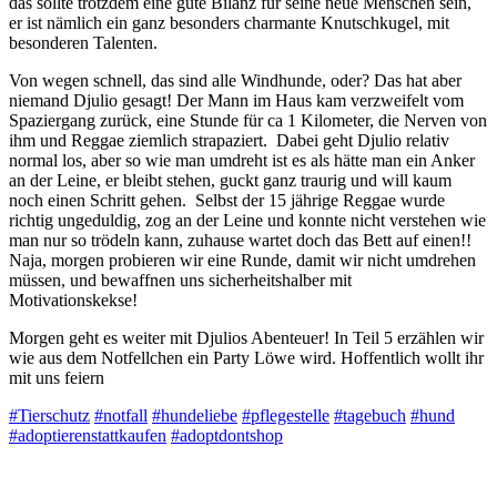
das sollte trotzdem eine gute Bilanz für seine neue Menschen sein,
er ist nämlich ein ganz besonders charmante Knutschkugel, mit
besonderen Talenten.
Von wegen schnell, das sind alle Windhunde, oder? Das hat aber
niemand Djulio gesagt! Der Mann im Haus kam verzweifelt vom
Spaziergang zurück, eine Stunde für ca 1 Kilometer, die Nerven von
ihm und Reggae ziemlich strapaziert. Dabei geht Djulio relativ
normal los, aber so wie man umdreht ist es als hätte man ein Anker
an der Leine, er bleibt stehen, guckt ganz traurig und will kaum
noch einen Schritt gehen. Selbst der 15 jährige Reggae wurde
richtig ungeduldig, zog an der Leine und konnte nicht verstehen wie
man nur so trödeln kann, zuhause wartet doch das Bett auf einen!!
Naja, morgen probieren wir eine Runde, damit wir nicht umdrehen
müssen, und bewaffnen uns sicherheitshalber mit
Motivationskekse!
Morgen geht es weiter mit Djulios Abenteuer! In Teil 5 erzählen wir
wie aus dem Notfellchen ein Party Löwe wird. Hoffentlich wollt ihr
mit uns feiern
#Tierschutz
#notfall
#hundeliebe
#pflegestelle
#tagebuch
#hund
#adoptierenstattkaufen
#adoptdontshop