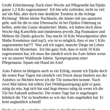
Große Erleichterung: Nach einer Woche auf Pflegestelle hat Djulio
ganze 1,2 Kilo zugenommen! Ich bin sehr zufrieden, nicht zu viel
auf ein Mal, aber doch eine deutliche Tendenz in die richtige
Richtung! Meine kleine Nachbarin, die immer mit uns spazieren
geht, und für die es eine Ehrensache ist bei Djulios Fütterung zu
helfen, sieht das Ganze skeptischer: Malin, wir haben doch diese
Woche 6kg Kartoffeln und mindestens jeweils 2kg Pastinaken und
Möhren für Djulio gekocht. Das macht 10 Kilo Wurzelgemüse (ihre
Mathe Kenntnisse sind top!), wie ist es möglich, dass er nur 1 Kilo
zugenommen hat??! Was soll ich sagen, manche Dinge im Leben
bleiben ein Mysterium. Ich bin ganz froh, dass er nicht 10 Kilo
zugenommen hat, ich muss ihn nämlich noch ins Auto heben wenn
wir zu unserer Waldrunde fahren. Sportprogramm einer
Pflegemama: Squats mit Hund im Arm!
Auto Fahren ist übrigens auch so ein Erfolg, musste ich Djulio doch
die ersten Paar Tagen mit ziemlich viel Druck daran hindern aus der
Autobox zu flüchten bevor ich die Tür zumachen konnte. Nach
zwei Mal fahren mit tollem Ziel (Waldspaziergang) geht er ganz
ruhig da rein, legt sich hin und liegt ebenso ruhig da wenn ich die
Tür bei Ankunft aufmache. Die ersten Tage hat er angefangen
hektisch die Tür zu bearbeiten so wie das Auto angehalten hat. Er
lernt unglaublich schnell!