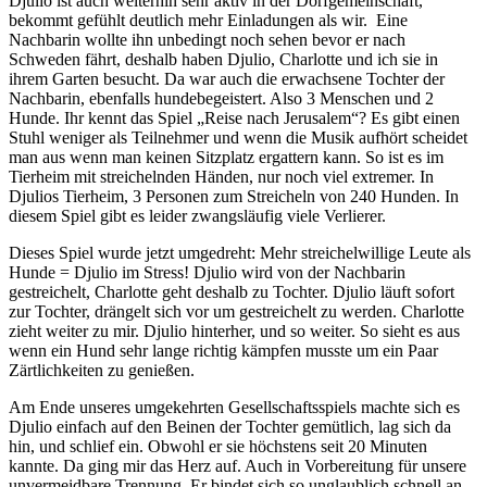
Djulio ist auch weiterhin sehr aktiv in der Dorfgemeinschaft,
bekommt gefühlt deutlich mehr Einladungen als wir. Eine
Nachbarin wollte ihn unbedingt noch sehen bevor er nach
Schweden fährt, deshalb haben Djulio, Charlotte und ich sie in
ihrem Garten besucht. Da war auch die erwachsene Tochter der
Nachbarin, ebenfalls hundebegeistert. Also 3 Menschen und 2
Hunde. Ihr kennt das Spiel „Reise nach Jerusalem“? Es gibt einen
Stuhl weniger als Teilnehmer und wenn die Musik aufhört scheidet
man aus wenn man keinen Sitzplatz ergattern kann. So ist es im
Tierheim mit streichelnden Händen, nur noch viel extremer. In
Djulios Tierheim, 3 Personen zum Streicheln von 240 Hunden. In
diesem Spiel gibt es leider zwangsläufig viele Verlierer.
Dieses Spiel wurde jetzt umgedreht: Mehr streichelwillige Leute als
Hunde = Djulio im Stress! Djulio wird von der Nachbarin
gestreichelt, Charlotte geht deshalb zu Tochter. Djulio läuft sofort
zur Tochter, drängelt sich vor um gestreichelt zu werden. Charlotte
zieht weiter zu mir. Djulio hinterher, und so weiter. So sieht es aus
wenn ein Hund sehr lange richtig kämpfen musste um ein Paar
Zärtlichkeiten zu genießen.
Am Ende unseres umgekehrten Gesellschaftsspiels machte sich es
Djulio einfach auf den Beinen der Tochter gemütlich, lag sich da
hin, und schlief ein. Obwohl er sie höchstens seit 20 Minuten
kannte. Da ging mir das Herz auf. Auch in Vorbereitung für unsere
unvermeidbare Trennung. Er bindet sich so unglaublich schnell an