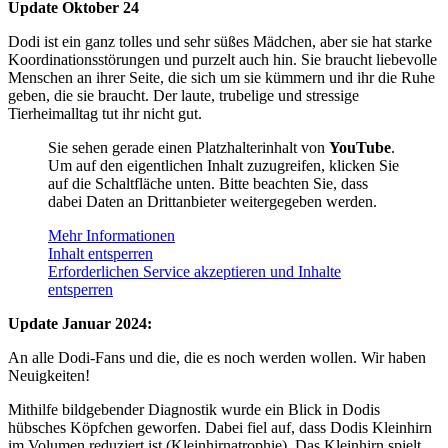
Update Oktober 24
Dodi ist ein ganz tolles und sehr süßes Mädchen, aber sie hat starke
Koordinationsstörungen und purzelt auch hin. Sie braucht liebevolle
Menschen an ihrer Seite, die sich um sie kümmern und ihr die Ruhe
geben, die sie braucht. Der laute, trubelige und stressige
Tierheimalltag tut ihr nicht gut.
Sie sehen gerade einen Platzhalterinhalt von
YouTube
.
Um auf den eigentlichen Inhalt zuzugreifen, klicken Sie
auf die Schaltfläche unten. Bitte beachten Sie, dass
dabei Daten an Drittanbieter weitergegeben werden.
Mehr Informationen
Inhalt entsperren
Erforderlichen Service akzeptieren und Inhalte
entsperren
Update Januar 2024:
An alle Dodi-Fans und die, die es noch werden wollen. Wir haben
Neuigkeiten!
Mithilfe bildgebender Diagnostik wurde ein Blick in Dodis
hübsches Köpfchen geworfen. Dabei fiel auf, dass Dodis Kleinhirn
im Volumen reduziert ist (Kleinhirnatrophie). Das Kleinhirn spielt