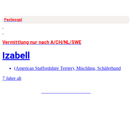
Pechvogel
Vermittlung nur nach A/CH/NL/SWE
Izabell
(American Staffordshire Terrier)
,
Mischling
,
Schäferhund
7 Jahre alt
Mehr über Izabell erfahren